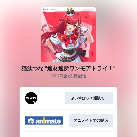
猫汰つな "適材適所ワンモアトライ！"
10.17(金)先行配信
ぶいすぽっ！通販でCD購入
アニメイトでCD購入