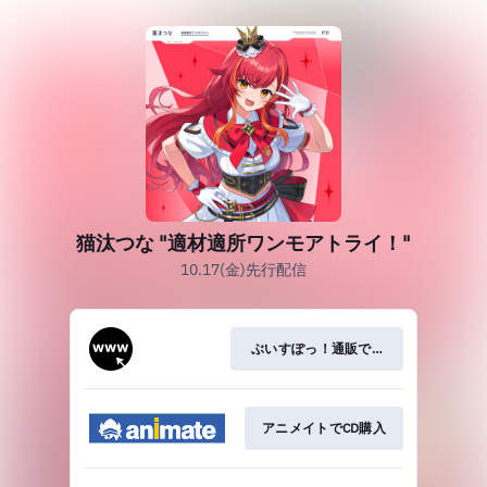
猫汰つな "適材適所ワンモアトライ！"
10.17(金)先行配信
ぶいすぽっ！通販でCD購入
アニメイトでCD購入